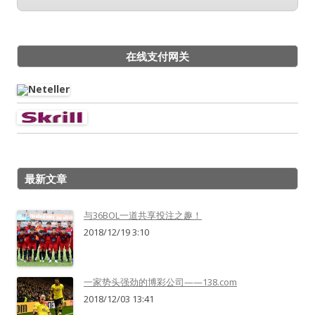
在线支付网关
最新文章
与36BOL一道共享投注之趣！
2018/12/19 3:10
一家势头强劲的博彩公司——138.com
2018/12/03 13:41