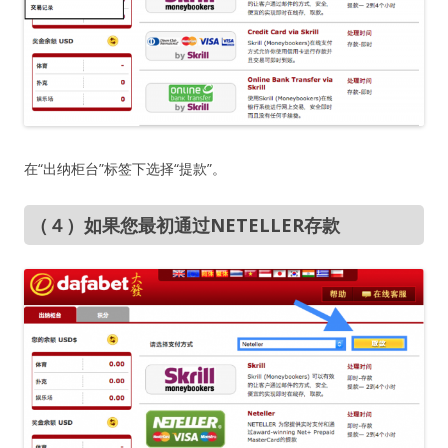
在“出纳柜台”标签下选择“提款”。
（４）如果您最初通过NETELLER存款