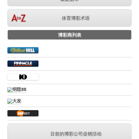
体育博彩术语
博彩商列表
目前的博彩公司促销活动