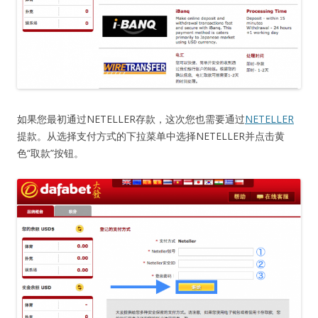
如果您最初通过NETELLER存款，这次您也需要通过
NETELLER
提款。从选择支付方式的下拉菜单中选择NETELLER并点击黄
色“取款”按钮。