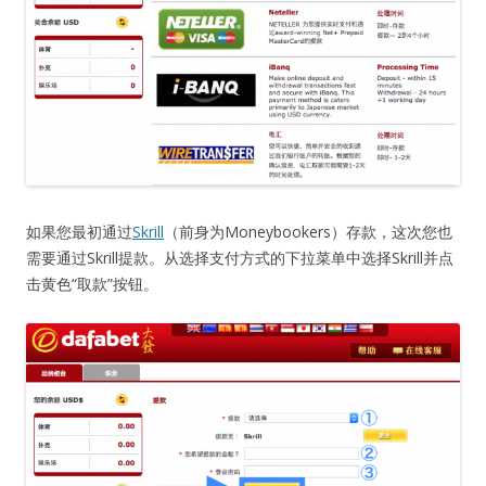
如果您最初通过
Skrill
（前身为Moneybookers）存款，这次您也
需要通过Skrill提款。从选择支付方式的下拉菜单中选择Skrill并点
击黄色“取款”按钮。