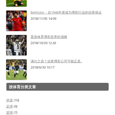
BetVictor：自1946年便成为博彩行业的信誉保证
2018/11/05 14:09
置身体育博彩世界的顶峰
2018/10/30 12:43
满分之选？这家博彩公司可能正是..
2018/6/30 10:17
按体育分类文章
评述
(10)
足球
(9)
篮球
(7)