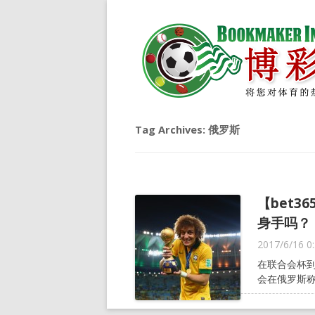
Tag Archives:
俄罗斯
【bet
身手吗？
2017/6/16 0
在联合会杯到
会在俄罗斯