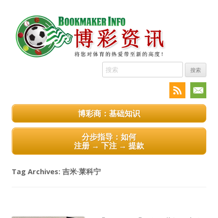
搜
索:
博彩商：基础知识
分步指导：如何
注册 → 下注 → 提款
Tag Archives:
吉米·莱科宁