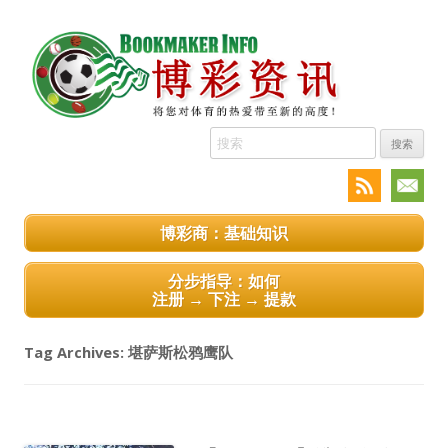
搜
索:
博彩商：基础知识
分步指导：如何
注册 → 下注 → 提款
Tag Archives:
堪萨斯松鸦鹰队