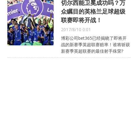
切尔西能卫冕成功吗？万
众瞩目的英格兰足球超级
联赛即将开战！
2017/8/10 0:01
博彩公司bet365已经揭晓了即将开
战的新赛季英超联赛赔率！谁将斩获
新赛季英超联赛的最佳射手殊荣?