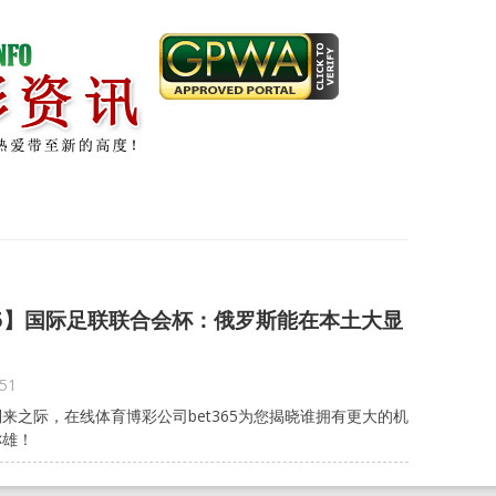
365】国际足联联合会杯：俄罗斯能在本土大显
:51
来之际，在线体育博彩公司bet365为您揭晓谁拥有更大的机
称雄！