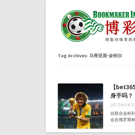
Tag Archives:
马蒂亚斯·金特尔
【bet
身手吗？
2017/6/16 0
在联合会杯到
会在俄罗斯