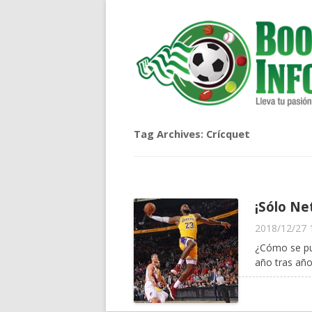
Tag Archives:
Crícquet
¡Sólo Ne
2018/12/27 
¿Cómo se pu
año tras añ