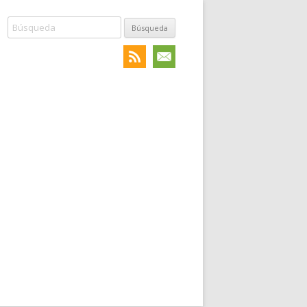
Búsqueda: