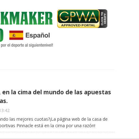
, en la cima del mundo de las apuestas
as.
13:42
ndo las mejores cuotas?¡La página web de la casa de
ortivas Pinnacle está en la cima por una razón!