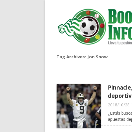
Tag Archives:
Jon Snow
Pinnacle
deportiv
2018/10/28 
¿Estás busca
apuestas dep