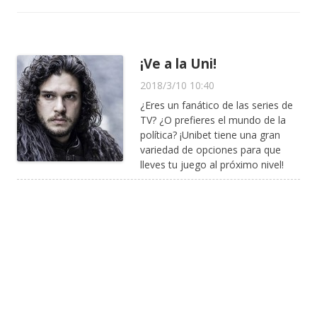
¡Ve a la Uni!
2018/3/10 10:40
¿Eres un fanático de las series de
TV? ¿O prefieres el mundo de la
política? ¡Unibet tiene una gran
variedad de opciones para que
lleves tu juego al próximo nivel!