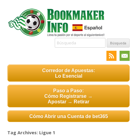
Búsqueda:
Corredor de Apuestas:
Lo Esencial
Paso a Paso:
Cómo Registrarse →
Apostar → Retirar
Cómo Abrir una Cuenta de bet365
Tag Archives:
Ligue 1