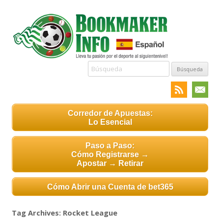
Búsqueda:
Corredor de Apuestas:
Lo Esencial
Paso a Paso:
Cómo Registrarse →
Apostar → Retirar
Cómo Abrir una Cuenta de bet365
Tag Archives:
Rocket League