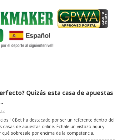
erfecto? Quizás esta casa de apuestas
a…
:22
icios 10Bet ha destacado por ser un referente dentro del
 casas de apuestas online. Échale un vistazo aquí y
r qué sobresale por encima de la competencia.