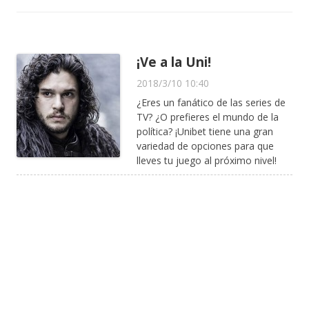
¡Ve a la Uni!
2018/3/10 10:40
¿Eres un fanático de las series de
TV? ¿O prefieres el mundo de la
política? ¡Unibet tiene una gran
variedad de opciones para que
lleves tu juego al próximo nivel!