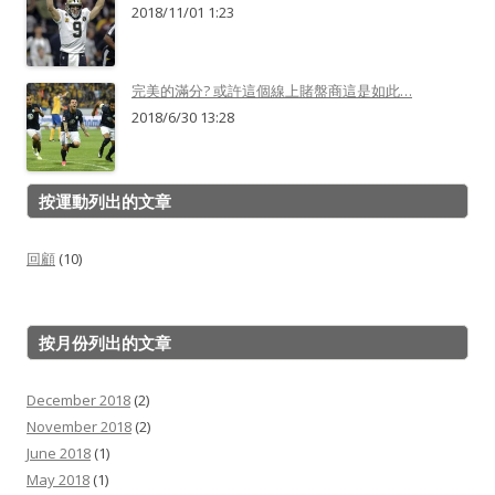
2018/11/01 1:23
完美的滿分? 或許這個線上賭盤商這是如此…
2018/6/30 13:28
按運動列出的文章
回顧
(10)
按月份列出的文章
December 2018
(2)
November 2018
(2)
June 2018
(1)
May 2018
(1)