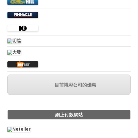
目前博彩公司的優惠
網上付款網站