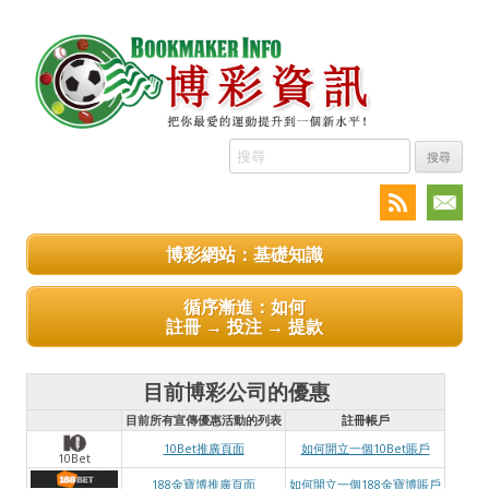
搜
尋:
博彩網站：基礎知識
循序漸進：如何
註冊 → 投注 → 提款
目前博彩公司的優惠
目前所有宣傳優惠活動的列表
註冊帳戶
10Bet推廣頁面
如何開立一個10Bet賬戶
10Bet
188金寶博推廣頁面
如何開立一個188金寶博賬戶