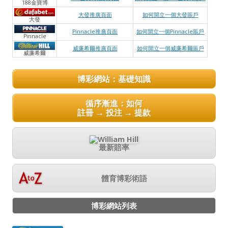
188金寶博
大發推廣頁面
如何開立一個大發賬戶
大發
Pinnacle推廣頁面
如何開立一個Pinnacle賬戶
Pinnacle
威廉希爾推廣頁面
如何開立一個威廉希爾賬戶
威廉希爾
博彩網站：基礎知識
循序漸進：如何
註冊 → 投注 → 提款
最新賠率
體育博彩術語
博彩網站列表