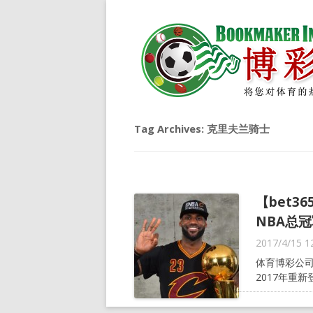
Tag Archives:
克里夫兰骑士
【bet
NBA总
2017/4/15 1
体育博彩公司
2017年重