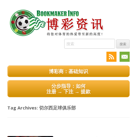
搜
索:
博彩商：基础知识
分步指导：如何
注册 → 下注 → 提款
Tag Archives:
切尔西足球俱乐部