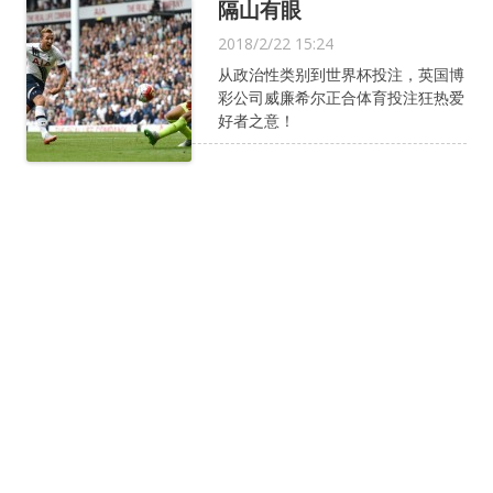
隔山有眼
2018/2/22 15:24
从政治性类别到世界杯投注，英国博
彩公司威廉希尔正合体育投注狂热爱
好者之意！