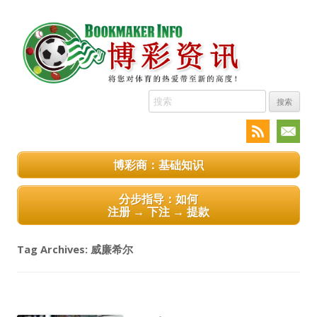
搜
索:
博彩商：基础知识
分步指导：如何
注册 → 下注 → 提款
Tag Archives:
威廉希尔