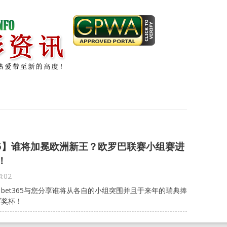
365】谁将加冕欧洲新王？欧罗巴联赛小组赛进
！
4:02
bet365与您分享谁将从各自的小组突围并且于来年的瑞典捧
军奖杯！