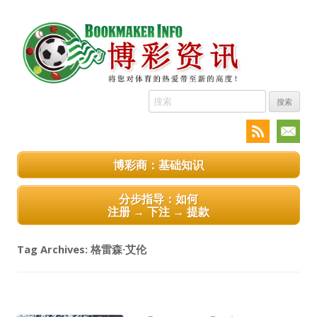
搜
索:
博彩商：基础知识
分步指导：如何
注册 → 下注 → 提款
Tag Archives:
格雷森·艾伦