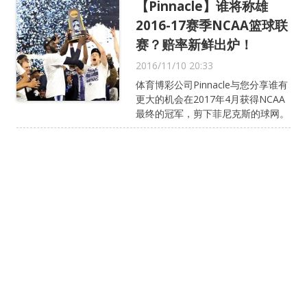
【Pinnacle】谁将称雄
2016-17赛季NCAA篮球联
赛？赔率新鲜出炉！
2016/11/10 20:33
体育博彩公司Pinnacle与您分享谁有
更大的机会在2017年4月获得NCAA
最终的冠军，剪下菲尼克斯的球网。