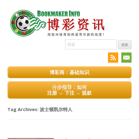
搜
索:
博彩商：基础知识
分步指导：如何
注册 → 下注 → 提款
Tag Archives:
波士顿凯尔特人