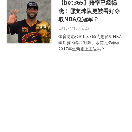
【bet365】赔率已经揭
晓！哪支球队更被看好夺
取NBA总冠军？
2017/4/15 12:23
体育博彩公司bet365为您解析NBA
季后赛的各组对阵。水花兄弟会在
2017年重新登上王位吗？