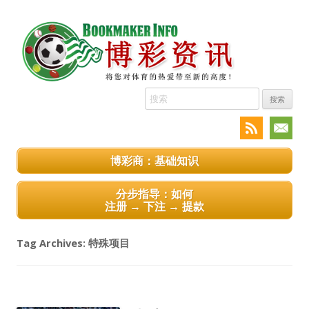
搜
索:
博彩商：基础知识
分步指导：如何
注册 → 下注 → 提款
Tag Archives:
特殊项目