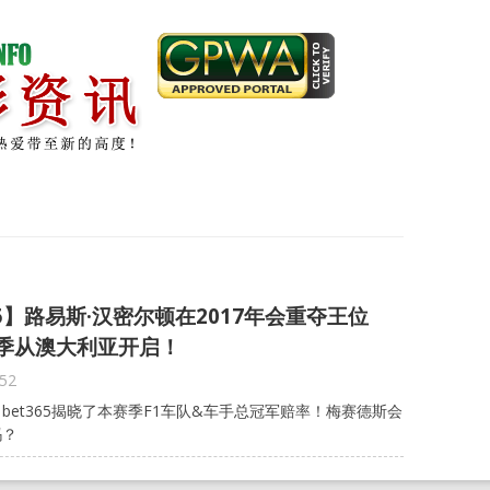
65】路易斯·汉密尔顿在2017年会重夺王位
季从澳大利亚开启！
:52
bet365揭晓了本赛季F1车队&车手总冠军赔率！梅赛德斯会
吗？