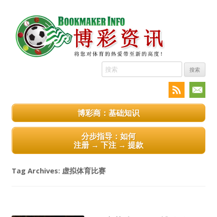
搜
索:
博彩商：基础知识
分步指导：如何
注册 → 下注 → 提款
Tag Archives:
虚拟体育比赛