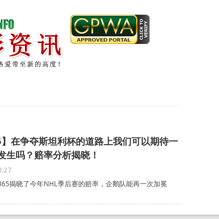
365】在争夺斯坦利杯的道路上我们可以期待一
发生吗？赔率分析揭晓！
3:27
t365揭晓了今年NHL季后赛的赔率，企鹅队能再一次加冕