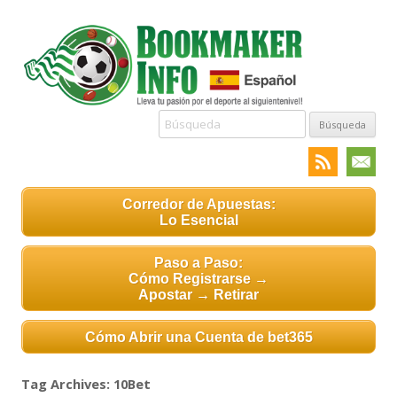
Búsqueda:
Corredor de Apuestas:
Lo Esencial
Paso a Paso:
Cómo Registrarse →
Apostar → Retirar
Cómo Abrir una Cuenta de bet365
Tag Archives:
10Bet