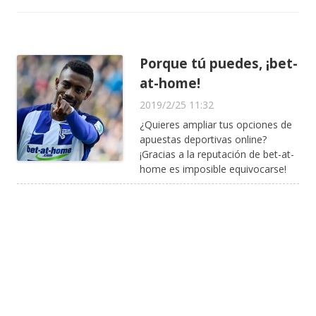
Porque tú puedes, ¡bet-
at-home!
2019/2/25 11:32
¿Quieres ampliar tus opciones de
apuestas deportivas online?
¡Gracias a la reputación de bet-at-
home es imposible equivocarse!