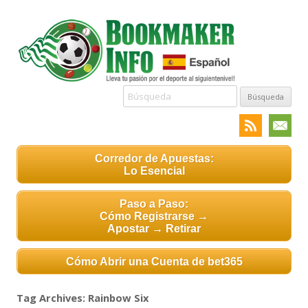
Búsqueda:
Corredor de Apuestas:
Lo Esencial
Paso a Paso:
Cómo Registrarse →
Apostar → Retirar
Cómo Abrir una Cuenta de bet365
Tag Archives:
Rainbow Six