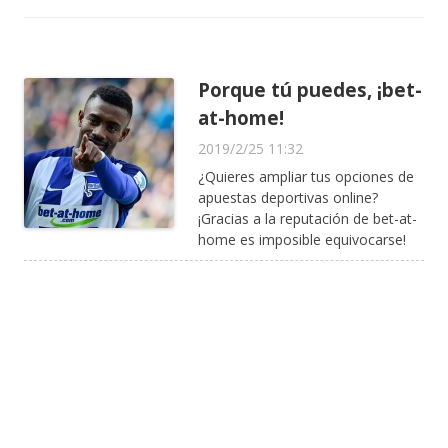
Porque tú puedes, ¡bet-
at-home!
2019/2/25 11:32
¿Quieres ampliar tus opciones de
apuestas deportivas online?
¡Gracias a la reputación de bet-at-
home es imposible equivocarse!