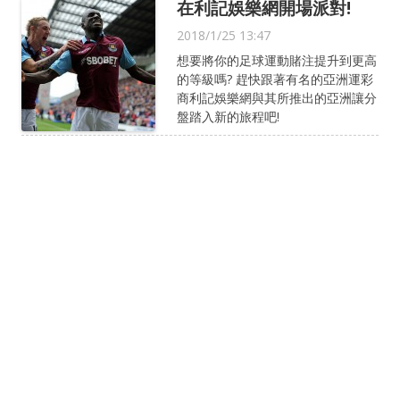
在利記娛樂網開場派對!
2018/1/25 13:47
想要將你的足球運動賭注提升到更高
的等級嗎? 趕快跟著有名的亞洲運彩
商利記娛樂網與其所推出的亞洲讓分
盤踏入新的旅程吧!