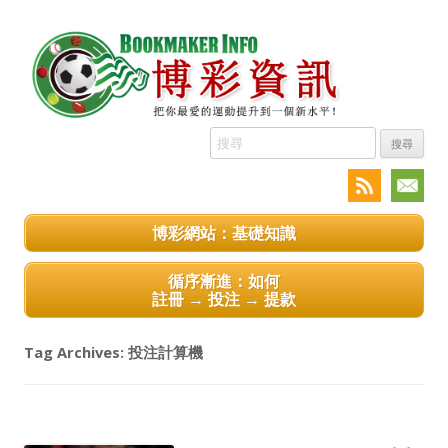
搜
尋:
博彩網站：基礎知識
循序漸進：如何
註冊 → 投注 → 提款
Tag Archives:
投注計算機