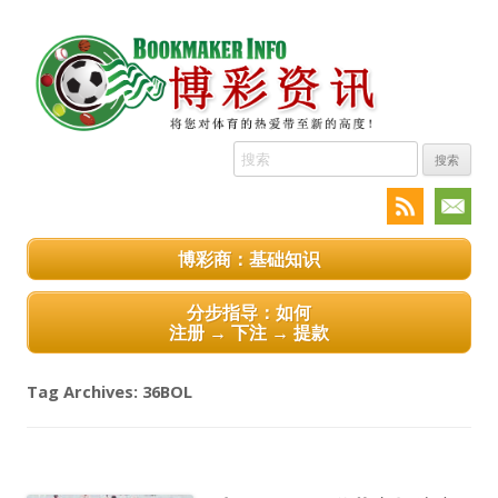
搜
索:
博彩商：基础知识
分步指导：如何
注册 → 下注 → 提款
Tag Archives:
36BOL