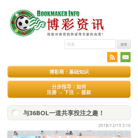
搜
索:
博彩商：基础知识
分步指导：如何
注册 → 下注 → 提款
与36BOL一道共享投注之趣！
2018/12/19 3:10