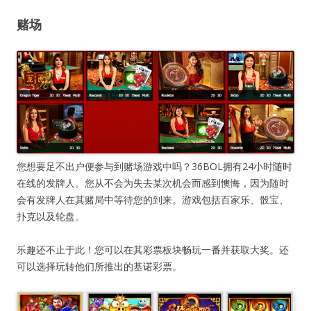
赌场
您想要足不出户便参与到赌场游戏中吗？36BOL拥有24小时随时
在线的发牌人。您从不会为失去某次机会而感到懊悔，因为随时
会有发牌人在其赌局中等待您的到来。游戏包括百家乐、骰宝、
扑克以及轮盘。
乐趣还不止于此！您可以在其彩票板块畅玩一番并获取大奖。还
可以选择玩转他们所推出的基诺彩票。