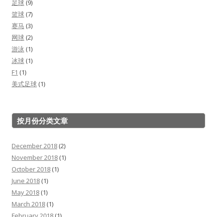
足球
(9)
篮球
(7)
赛马
(3)
网球
(2)
游泳
(1)
冰球
(1)
F1
(1)
美式足球
(1)
按月份分类文章
December 2018
(2)
November 2018
(1)
October 2018
(1)
June 2018
(1)
May 2018
(1)
March 2018
(1)
February 2018
(1)