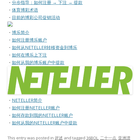
・
分步指导：如何注册 → 下注 → 提款
・
体育博彩术语
・
目前的博彩公司促销活动
・
博乐简介
・
如何注册博乐账户
・
如何从NETELLER转移资金到博乐
・
如何在博乐上下注
・
如何从我的博乐账户中提款
・
NETELLER简介
・
如何注册NETELLER账户
・
如何存款到我的NETELLER账户
・
如何从我的NETELLER账户中提款
This entry was posted in
评述
and tagged
36BOL
,
二十一点
,
亚洲漂