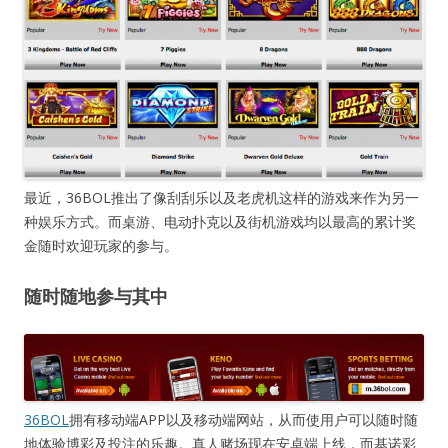
最近，36BOL推出了像刮刮乐以及老虎机这样的游戏来作为另一
种娱乐方式。而桌游、电动扑克以及街机游戏均以最高的累计奖
金随时欢迎玩家的参与。
随时随地参与其中
36BOL
拥有移动端APP以及移动端网站，从而使用户可以随时随
地体验博彩及投注的乐趣。真人赌场现在安卓端上线，而基诺彩