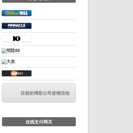
目前的博彩公司促销活动
在线支付网关