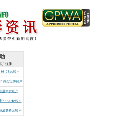
动
账户注册
册10Bet账户
188金宝博账户
注册大发账户
Pinnacle账户
册威廉希尔账户