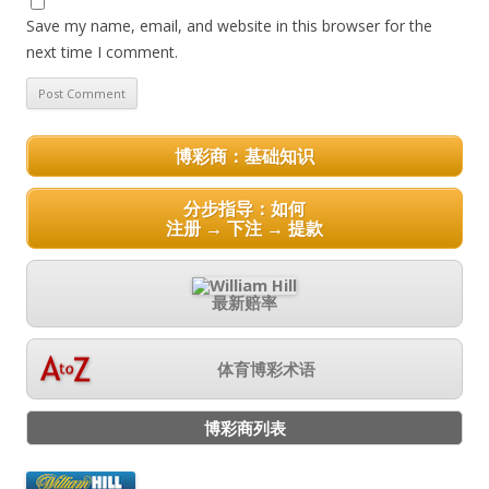
Save my name, email, and website in this browser for the
next time I comment.
博彩商：基础知识
分步指导：如何
注册 → 下注 → 提款
最新赔率
体育博彩术语
博彩商列表