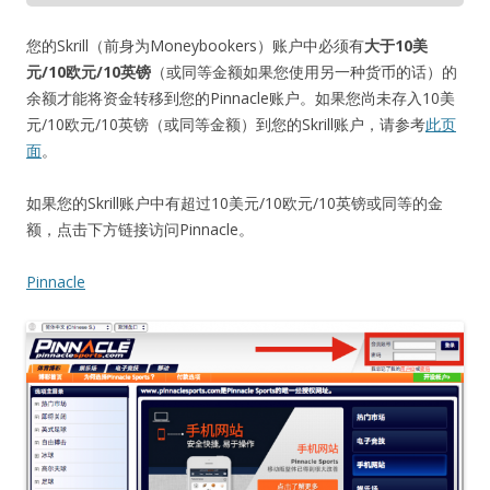
您的Skrill（前身为Moneybookers）账户中必须有
大于10美
元/10欧元/10英镑
（或同等金额如果您使用另一种货币的话）的
余额才能将资金转移到您的Pinnacle账户。如果您尚未存入10美
元/10欧元/10英镑（或同等金额）到您的Skrill账户，请参考
此页
面
。
如果您的Skrill账户中有超过10美元/10欧元/10英镑或同等的金
额，点击下方链接访问Pinnacle。
Pinnacle