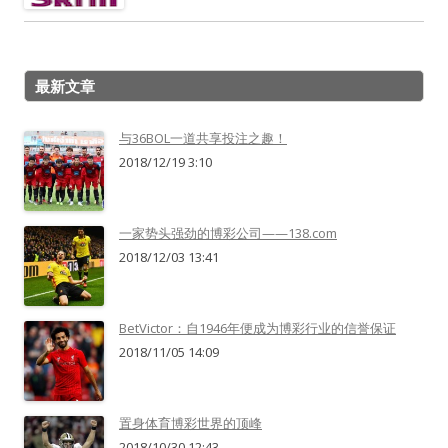
最新文章
与36BOL一道共享投注之趣！
2018/12/19 3:10
一家势头强劲的博彩公司——138.com
2018/12/03 13:41
BetVictor：自1946年便成为博彩行业的信誉保证
2018/11/05 14:09
置身体育博彩世界的顶峰
2018/10/30 12:43