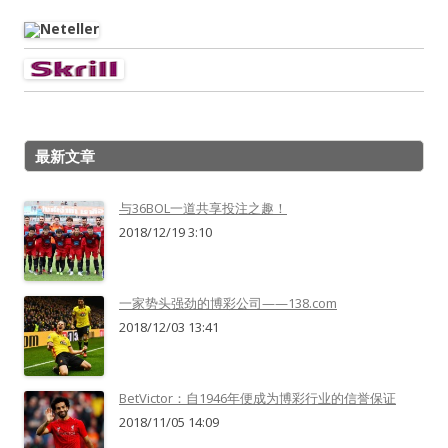
最新文章
与36BOL一道共享投注之趣！
2018/12/19 3:10
一家势头强劲的博彩公司——138.com
2018/12/03 13:41
BetVictor：自1946年便成为博彩行业的信誉保证
2018/11/05 14:09