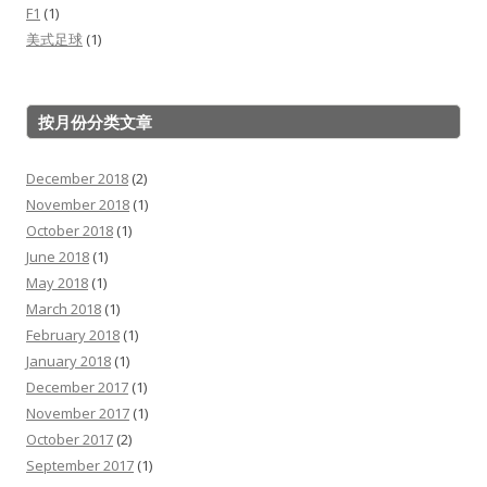
F1
(1)
美式足球
(1)
按月份分类文章
December 2018
(2)
November 2018
(1)
October 2018
(1)
June 2018
(1)
May 2018
(1)
March 2018
(1)
February 2018
(1)
January 2018
(1)
December 2017
(1)
November 2017
(1)
October 2017
(2)
September 2017
(1)