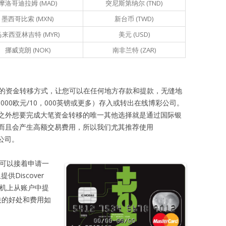
摩洛哥迪拉姆 (MAD)
突尼斯第纳尔 (TND)
墨西哥比索 (MXN)
新台币 (TWD)
马来西亚林吉特 (MYR)
美元 (USD)
挪威克朗 (NOK)
南非兰特 (ZAR)
种便捷的资金转移方式，让您可以在任何地方存款和提款，无缝地
，000欧元/10，000英镑或更多）存入或转出在线博彩公司。
ill）之外想要完成大笔资金转移的唯一其他选择就是通过国际银
而且会产生高额交易费用，所以我们尤其推荐使用
彩公司。
您可以接着申请一
供Discover
M机上从账户中提
卡相关的好处和费用如