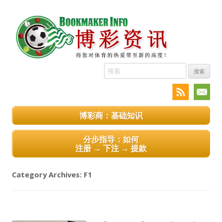
搜
索:
博彩商：基础知识
分步指导：如何
注册 → 下注 → 提款
Category Archives:
F1