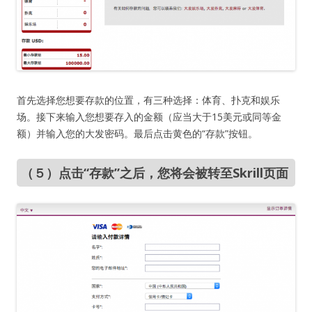
首先选择您想要存款的位置，有三种选择：体育、扑克和娱乐
场。接下来输入您想要存入的金额（应当大于15美元或同等金
额）并输入您的大发密码。最后点击黄色的“存款”按钮。
（５）点击“存款”之后，您将会被转至Skrill页面