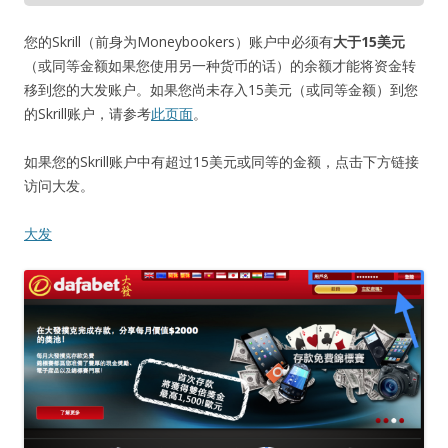
您的Skrill（前身为Moneybookers）账户中必须有
大于15美元
（或同等金额如果您使用另一种货币的话）的余额才能将资金转
移到您的大发账户。如果您尚未存入15美元（或同等金额）到您
的Skrill账户，请参考
此页面
。
如果您的Skrill账户中有超过15美元或同等的金额，点击下方链接
访问大发。
大发