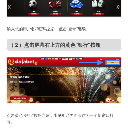
输入您的用户名和密码之后，点击“登录”继续。
（２）点击屏幕右上方的黄色“银行”按钮
点击黄色“银行”按钮之后，出纳柜台界面会作为一个新窗口打
开。