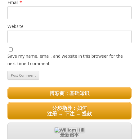
Email
*
Website
Save my name, email, and website in this browser for the
next time I comment.
博彩商：基础知识
分步指导：如何
注册 → 下注 → 提款
最新赔率