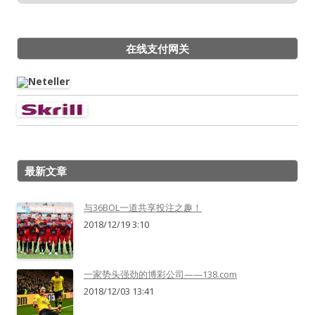
在线支付网关
最新文章
与36BOL一道共享投注之趣！
2018/12/19 3:10
一家势头强劲的博彩公司——138.com
2018/12/03 13:41