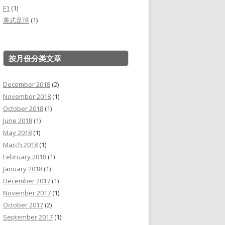
F1
(1)
美式足球
(1)
按月份分类文章
December 2018
(2)
November 2018
(1)
October 2018
(1)
June 2018
(1)
May 2018
(1)
March 2018
(1)
February 2018
(1)
January 2018
(1)
December 2017
(1)
November 2017
(1)
October 2017
(2)
September 2017
(1)