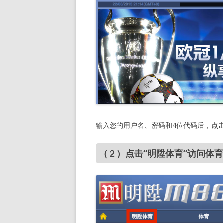
输入您的用户名、密码和4位代码后，点击
（２）点击“明陞体育”访问体