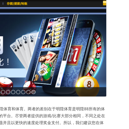
明陞体育和体育。两者的差别在于明陞体育是明陞88所有的体
的平台。尽管两者提供的游戏/比赛大部分相同，不同之处在
题并且以更快的速度处理奖金支付。所以，我们建议您在体