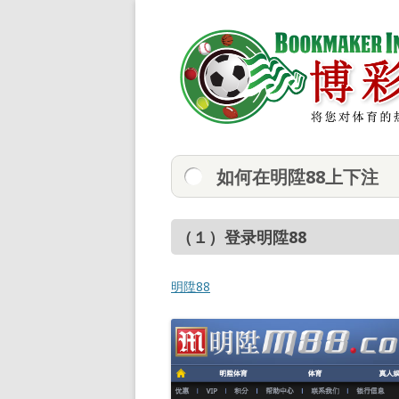
如何在明陞88上下注
（１）登录明陞88
明陞88