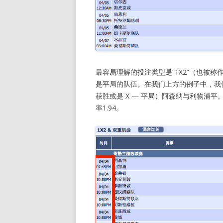
最容易理解的投注类型是“1X2”（也被
是平局的队伍。在我们上方的例子中，我们有
获胜或是 X — 平局）阿森纳与利物浦
率1.94。