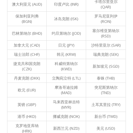
卡塔尔里亚尔
澳大利亚元 (AUD)
印度卢比 (INR)
(QAR)
保加利亚列弗
罗马尼亚列伊
冰岛克朗 (ISK)
(BGN)
(RON)
塞尔维亚第纳尔
巴林第纳尔 (BHD)
约旦第纳尔 (JOD)
(RSD)
加拿大元 (CAD)
日元 (JPY)
沙特里亚尔 (SAR)
瑞士法郎 (CHF)
韩元 (KRW)
瑞典克朗 (SEK)
捷克共和国克朗
科威特第纳尔
新加坡元 (SGD)
(CZK)
(KWD)
丹麦克朗 (DKK)
立陶宛立特 (LTL)
泰铢 (THB)
摩洛哥迪拉姆
突尼斯第纳尔
欧元 (EUR)
(MAD)
(TND)
马来西亚林吉特
英镑 (GBP)
土耳其里拉 (TRY)
(MYR)
港币 (HKD)
挪威克朗 (NOK)
新台币 (TWD)
克罗地亚库纳
新西兰元 (NZD)
美元 (USD)
(HRK)