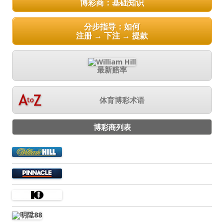
博彩商：基础知识
分步指导：如何
注册 → 下注 → 提款
最新赔率
体育博彩术语
博彩商列表