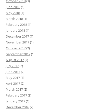
October 2018
(1)
June 2018
(1)
May 2018
(1)
March 2018
(1)
February 2018
(1)
January 2018
(1)
December 2017
(1)
November 2017
(1)
October 2017
(2)
September 2017
(1)
August 2017
(2)
July 2017
(2)
June 2017
(2)
May 2017
(1)
April 2017
(2)
March 2017
(2)
February 2017
(3)
January 2017
(1)
December 2016
(2)