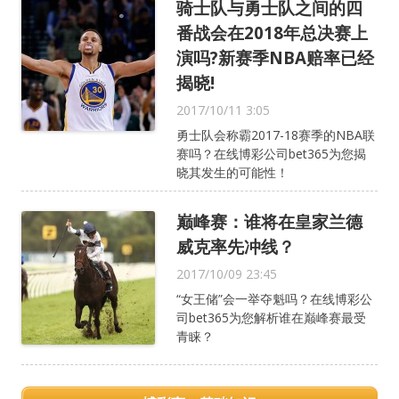
骑士队与勇士队之间的四
番战会在2018年总决赛上
演吗?新赛季NBA赔率已经
揭晓!
2017/10/11 3:05
勇士队会称霸2017-18赛季的NBA联
赛吗？在线博彩公司bet365为您揭
晓其发生的可能性！
巅峰赛：谁将在皇家兰德
威克率先冲线？
2017/10/09 23:45
“女王储”会一举夺魁吗？在线博彩公
司bet365为您解析谁在巅峰赛最受
青睐？