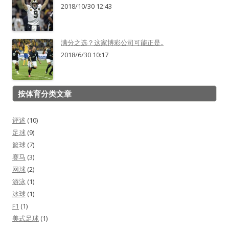
2018/10/30 12:43
满分之选？这家博彩公司可能正是..
2018/6/30 10:17
按体育分类文章
评述
(10)
足球
(9)
篮球
(7)
赛马
(3)
网球
(2)
游泳
(1)
冰球
(1)
F1
(1)
美式足球
(1)