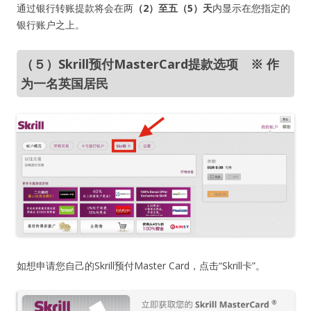
通过银行转账提款将会在两
（2）至五（5）天
内显示在您指定的
银行账户之上。
（５）Skrill预付MasterCard提款选项 ※ 作
为一名英国居民
如想申请您自己的Skrill预付Master Card，点击“Skrill卡”。