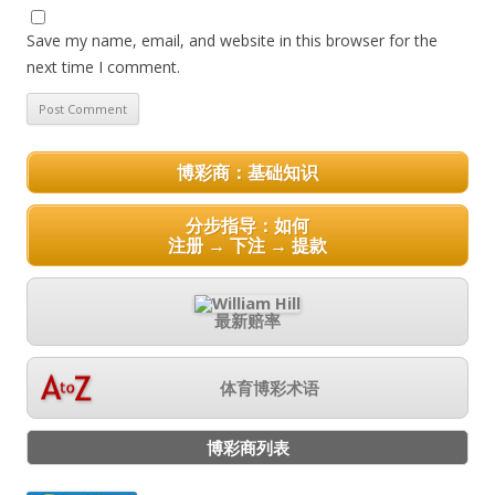
Save my name, email, and website in this browser for the
next time I comment.
博彩商：基础知识
分步指导：如何
注册 → 下注 → 提款
最新赔率
体育博彩术语
博彩商列表