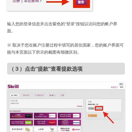
输入您的登录信息并点击紫色的“登录”按钮以访问您的帐户界
面。
※ 取决于您在账户注册过程中填写的居住国家，您的账户界面可
能与本页面以下所示的截图有细微区别。
（３）点击“提款”查看提款选项