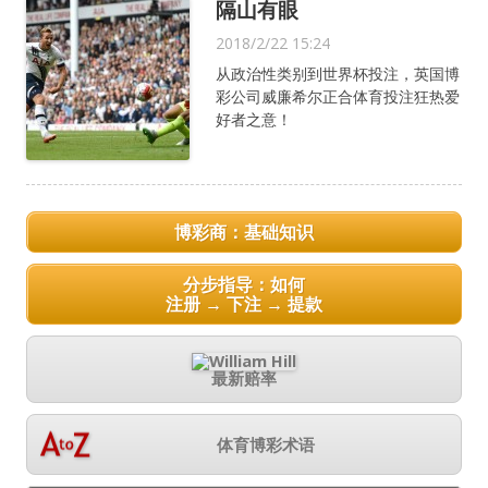
隔山有眼
2018/2/22 15:24
从政治性类别到世界杯投注，英国博
彩公司威廉希尔正合体育投注狂热爱
好者之意！
博彩商：基础知识
分步指导：如何
注册 → 下注 → 提款
最新赔率
体育博彩术语