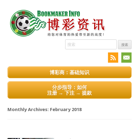
搜
索:
博彩商：基础知识
分步指导：如何
注册 → 下注 → 提款
Monthly Archives:
February 2018