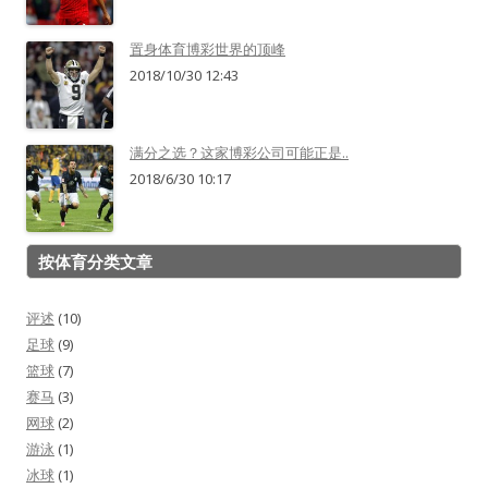
置身体育博彩世界的顶峰
2018/10/30 12:43
满分之选？这家博彩公司可能正是..
2018/6/30 10:17
按体育分类文章
评述
(10)
足球
(9)
篮球
(7)
赛马
(3)
网球
(2)
游泳
(1)
冰球
(1)