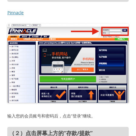
Pinnacle
输入您的会员账号和密码后，点击“登录”继续。
（２）点击屏幕上方的“存款/提款”