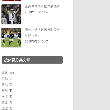
置身体育博彩世界的顶峰
2018/10/30 12:43
满分之选？这家博彩公司
可能正是..
2018/6/30 10:17
按体育分类文章
评述
(10)
足球
(9)
篮球
(7)
赛马
(3)
网球
(2)
游泳
(1)
冰球
(1)