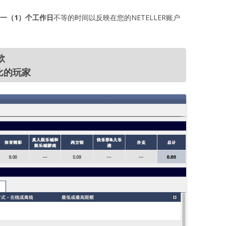
一（1）个工作日
不等的时间以反映在您的NETELLER账户
款
比的玩家