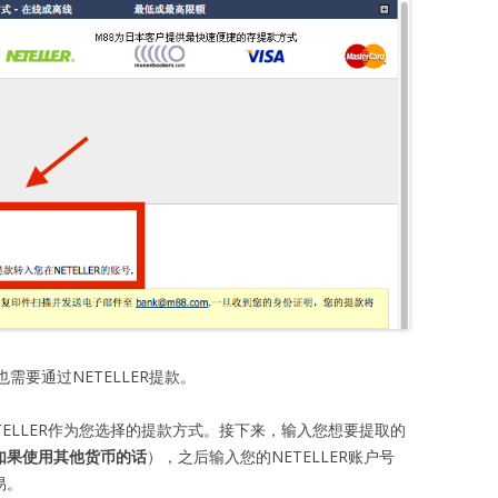
需要通过NETELLER提款。
ETELLER作为您选择的提款方式。接下来，输入您想要提取的
额如果使用其他货币的话
），之后输入您的NETELLER账户号
易。