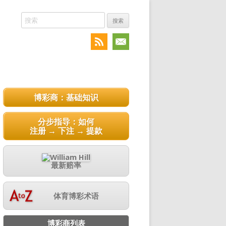
搜
索:
博彩商：基础知识
分步指导：如何
注册 → 下注 → 提款
最新赔率
体育博彩术语
博彩商列表