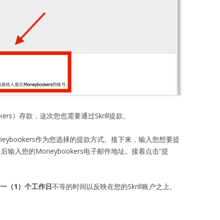
kers）存款，这次您也需要通过Skrill提款。
neybookers作为您选择的提款方式。接下来，输入您想要提
后输入您的Moneybookers电子邮件地址。接着点击“提
一（1）个工作日
不等的时间以反映在您的Skrill账户之上。