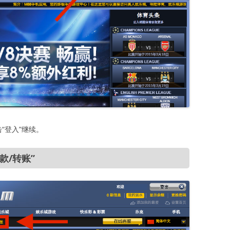
“登入”继续。
款/转账”