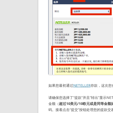
如果您最初通过
NETELLER
存款，这次您也
请确保您选择了“提款”并且“转出”显示N
金额（
超过10美元/10欧元或是同等金
码。接着点击“提交”按钮处理您的提款交