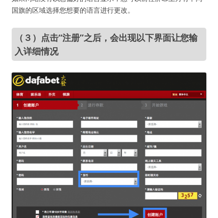
国旗的区域选择您想要的语言进行更改。
（３）点击“注册”之后，会出现以下界面让您输
入详细情况