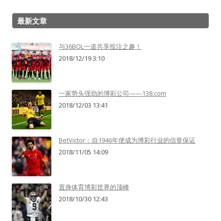
最新文章
与36BOL一道共享投注之趣！
2018/12/19 3:10
一家势头强劲的博彩公司——138.com
2018/12/03 13:41
BetVictor：自1946年便成为博彩行业的信誉保证
2018/11/05 14:09
置身体育博彩世界的顶峰
2018/10/30 12:43