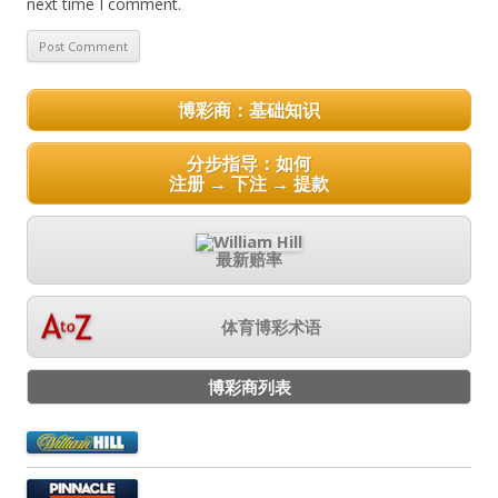
next time I comment.
博彩商：基础知识
分步指导：如何
注册 → 下注 → 提款
最新赔率
体育博彩术语
博彩商列表