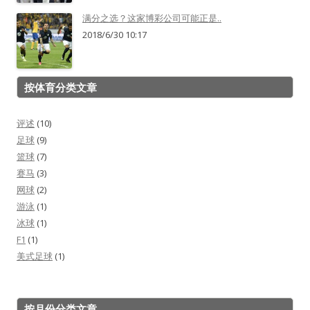
满分之选？这家博彩公司可能正是..
2018/6/30 10:17
按体育分类文章
评述
(10)
足球
(9)
篮球
(7)
赛马
(3)
网球
(2)
游泳
(1)
冰球
(1)
F1
(1)
美式足球
(1)
按月份分类文章