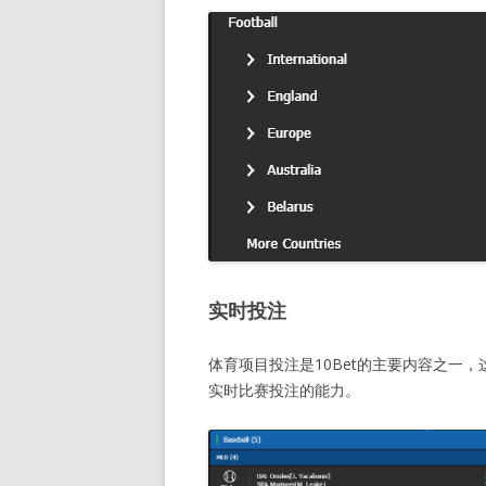
实时投注
体育项目投注是10Bet的主要内容之一，
实时比赛投注的能力。