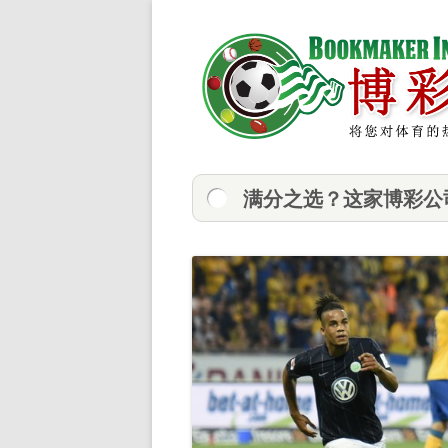
满分之选？这家博彩公司