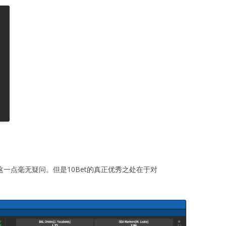
这一点毫无疑问。但是10Bet的真正优秀之处在于对