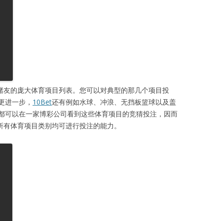
数赌友的庞大体育项目列表。您可以对典型的那几个项目投
更进一步，
10Bet
还有例如水球、冲浪、无挡板篮球以及盖
都可以在一家博彩公司看到这些体育项目的竞猜投注，因而
对所有体育项目类别均可进行投注的能力。