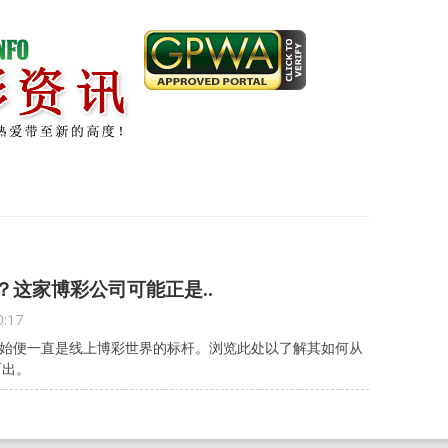
？这家博彩公司可能正是..
0:17
一开始便一直是线上博彩世界的标杆。浏览此处以了解其如何从
而出。