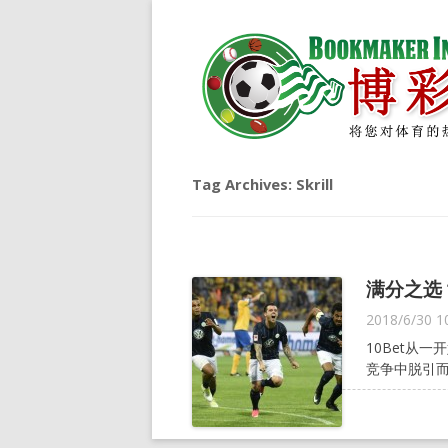
Tag Archives:
Skrill
满分之选
2018/6/30 1
10Bet从
竞争中脱引