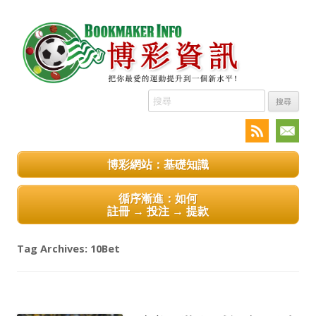
搜
尋:
博彩網站：基礎知識
循序漸進：如何
註冊 → 投注 → 提款
Tag Archives:
10Bet